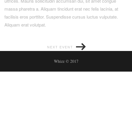
ultrices. Mauris sollicitudin accumsan dui, sit amet congue
massa pharetra a. Aliquam tincidunt erat nec felis lacinia, at
facilisis eros porttitor. Suspendisse cursus luctus vulputate.
Aliquam erat volutpat.
NEXT EVENT
Whizz © 2017
@aa_fotos